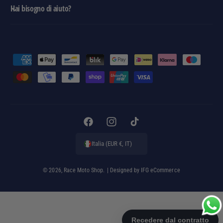
l
Hai bisogno di aiuto?
e
M
e
t
o
d
i
F
I
T
d
a
n
i
Italia (EUR €, IT)
i
c
s
k
p
e
t
T
© 2026,
Race Moto Shop
.
| Designed by
IFG eCommerce
a
b
a
o
g
o
g
k
a
o
r
m
k
a