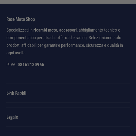
i
i
O
i
u
t
t
t
a
l
l
à
Race Moto Shop
n
e
e
p
t
Specializzati in
ricambi moto
,
accessori
, abbigliamento tecnico e
e
i
componentistica per strada, off-road e racing. Selezioniamo solo
r
t
D
prodotti affidabili per garantire performance, sicurezza e qualità in
à
e
p
ogni uscita.
f
e
a
P.IVA:
08162130965
r
u
D
l
e
t
f
T
Link Rapidi
a
i
u
t
l
l
t
Legale
e
T
i
t