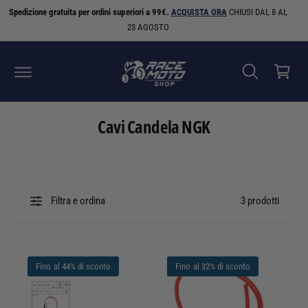
N
Spedizione gratuita per ordini superiori a 99€.
ACQUISTA ORA
CHIUSI DAL 8 AL
C
T
E
23 AGOSTO
a
A
I
r
C
r
O
N
e
T
E
ll
N
Cavi Candela NGK
U
o
T
I
Filtra e ordina
3 prodotti
Fino al 44% di sconto
Fino al 32% di sconto