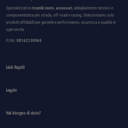
e
p
Specializzati in
ricambi moto
,
accessori
, abbigliamento tecnico e
f
e
componentistica per strada, off-road e racing. Selezioniamo solo
a
r
prodotti affidabili per garantire performance, sicurezza e qualità in
u
D
l
ogni uscita.
e
t
f
P.IVA:
08162130965
T
a
i
u
t
l
l
t
Link Rapidi
e
T
i
t
l
Legale
e
Hai bisogno di aiuto?