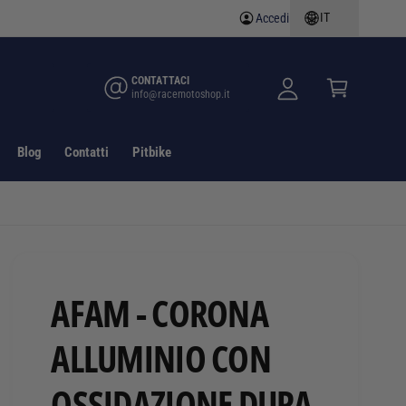
IT
Accedi
A
C
c
a
c
rr
CONTATTACI
info@racemotoshop.it
e
e
d
ll
i
o
Blog
Contatti
Pitbike
AFAM - CORONA
ALLUMINIO CON
OSSIDAZIONE DURA