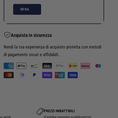
INVIA
Acquista in sicurezza
Rendi la tua esperienza di acquisto protetta con metodi
di pagamento sicuri e affidabili.
M
e
t
o
d
i
d
PREZZI IMBATTIBILI
su sette.
Il miglior rapporto qualità-prezzo.