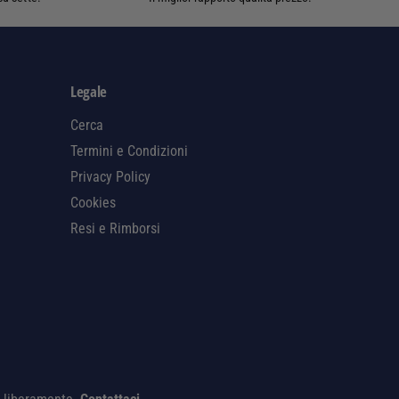
i
p
a
g
Legale
a
Cerca
m
Termini e Condizioni
e
Privacy Policy
n
Cookies
t
Resi e Rimborsi
o