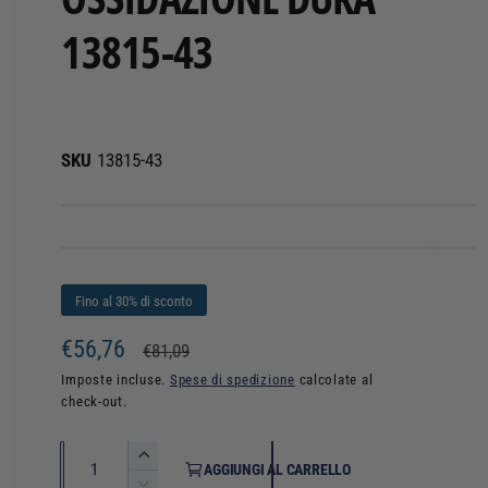
13815-43
13815-43
Fino al 30% di sconto
P
€56,76
P
€81,09
r
r
Imposte incluse.
Spese di spedizione
calcolate al
check-out.
e
e
z
z
Q
A
AGGIUNGI AL CARRELLO
u