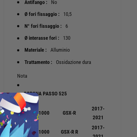
Antifango :
No
-
A
C
F
Ø fori fissaggio :
10,5
O
A
R
M
N° fori fissaggio :
6
O
-
N
Ø interasse fori :
130
C
A
O
Materiale :
Alluminio
A
R
L
O
Trattamento :
Ossidazione dura
L
N
U
A
Nota
M
A
I
L
N
L
CORONA PASSO 525
I
U
O
M
2017-
C
SUZUKI
1000
GSX-R
I
2021
O
N
N
I
2017-
SUZUKI
1000
GSX-R R
O
O
2021