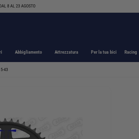
ri
Abbigliamento
Attrezzatura
Per la tua bici
Racing
5-43