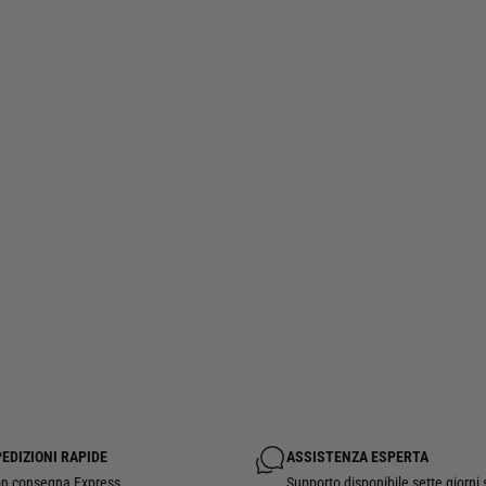
EDIZIONI RAPIDE
ASSISTENZA ESPERTA
n consegna Express.
Supporto disponibile sette giorni 