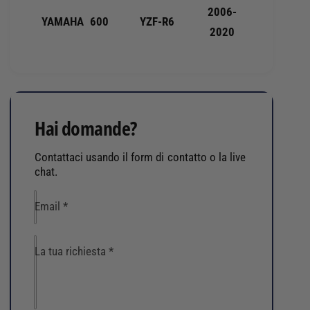
8
2006-
3
1
YAMAHA
600
YZF-R6
2020
5
-
4
3
Hai domande?
Contattaci usando il form di contatto o la live
chat.
Email
*
La tua richiesta
*