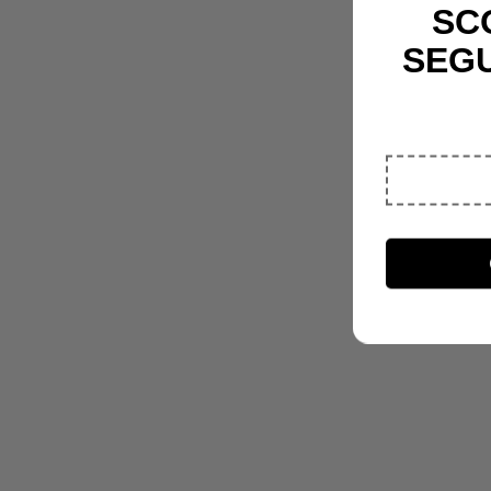
SC
SEG