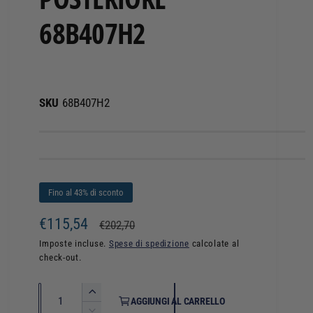
68B407H2
68B407H2
Fino al 43% di sconto
P
€115,54
P
€202,70
r
r
Imposte incluse.
Spese di spedizione
calcolate al
check-out.
e
e
z
z
Q
A
AGGIUNGI AL CARRELLO
u