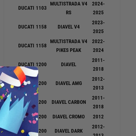
O
F
MULTISTRADA V4
2024-
DUCATI
1103
P
I
RS
2025
O
S
S
2023-
S
DUCATI
1158
DIAVEL V4
T
O
2025
E
P
MULTISTRADA V4
2022-
R
O
DUCATI
1158
I
PIKES PEAK
2024
S
O
T
2011-
R
E
DUCATI
1200
DIAVEL
E
2018
R
6
I
2012-
8
DUCATI
1200
DIAVEL AMG
O
2013
B
R
4
E
2011-
DUCATI
1200
DIAVEL CARBON
0
6
2018
7
8
H
DUCATI
1200
DIAVEL CROMO
2012
B
2
4
2012-
0
DUCATI
1200
DIAVEL DARK
2013