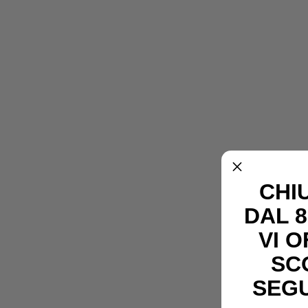
CHI
DAL 8
VI 
SC
SEG