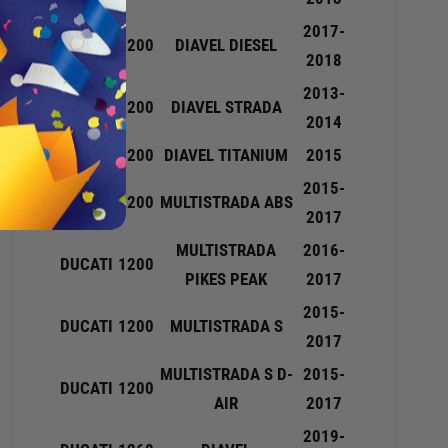
7
H
2017-
DUCATI
1200
DIAVEL DIESEL
2
2018
2013-
DUCATI
1200
DIAVEL STRADA
2014
DUCATI
1200
DIAVEL TITANIUM
2015
2015-
DUCATI
1200
MULTISTRADA ABS
2017
MULTISTRADA
2016-
DUCATI
1200
PIKES PEAK
2017
2015-
DUCATI
1200
MULTISTRADA S
2017
MULTISTRADA S D-
2015-
DUCATI
1200
AIR
2017
2019-