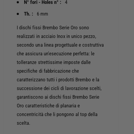
N° fori - Holes n° :
4
B
B
O
R
Th. :
6 mm
-
E
D
M
I dischi fissi Brembo Serie Oro sono
I
B
realizzati in acciaio Inox in unico pezzo,
S
O
C
secondo una linea progettuale e costruttiva
-
O
D
che assicura un'esecuzione perfetta: le
S
I
tolleranze strettissime imposte dalle
E
S
R
specifiche di fabbricazione che
C
I
O
caratterizzano tutti i prodotti Brembo e la
E
S
successione dei cicli di lavorazione scelti,
O
E
R
garantiscono ai dischi fissi Brembo Serie
R
O
I
Oro caratteristiche di planaria e
F
E
concentricità che li pongono al top della
I
O
S
scelta.
R
S
O