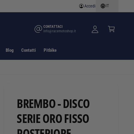
IT
Accedi
A
C
c
a
c
rr
CONTATTACI
info@racemotoshop.it
e
e
d
ll
i
o
Blog
Contatti
Pitbike
BREMBO - DISCO
SERIE ORO FISSO
POSTERIORE