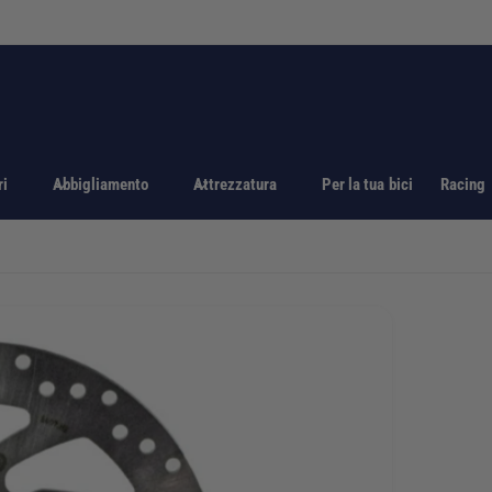
ri
Abbigliamento
Attrezzatura
Per la tua bici
Racing