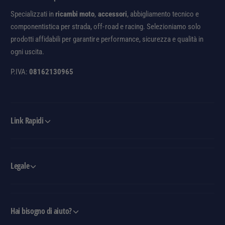
4
)
Specializzati in
ricambi moto
,
accessori
, abbigliamento tecnico e
componentistica per strada, off-road e racing. Selezioniamo solo
prodotti affidabili per garantire performance, sicurezza e qualità in
ogni uscita.
P.IVA:
08162130965
Link Rapidi
Legale
Hai bisogno di aiuto?