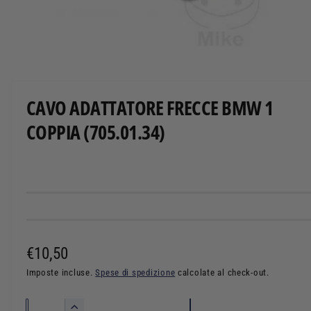
T
O
A
p
r
i
c
CAVO ADATTATORE FRECCE BMW 1
o
n
COPPIA (705.01.34)
t
e
n
u
t
i
m
u
l
t
i
m
P
€10,50
e
d
r
Imposte incluse.
Spese di spedizione
calcolate al check-out.
i
a
l
e
i
Q