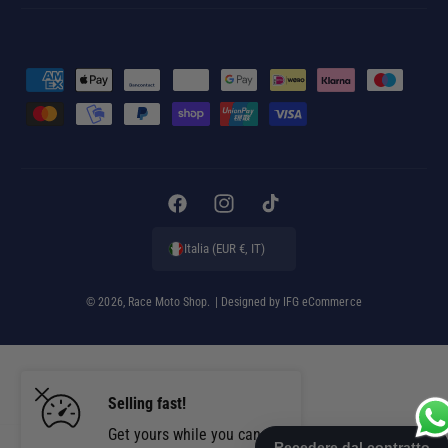
M
e
t
o
d
i
F
I
T
d
a
n
i
Italia (EUR €, IT)
i
c
s
k
p
e
t
T
© 2026,
Race Moto Shop
.
| Designed by
IFG eCommerce
a
b
a
o
g
o
g
k
a
o
r
Selling fast!
m
k
a
e
m
Get yours while you can.