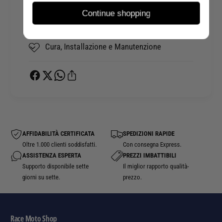
1
E
Continue shopping
C
B
Spedizioni e Consegna
O
M
P
W
Cura, Installazione e Manutenzione
P
1
I
C
A
O
(
P
7
P
0
I
5
A
.
(
AFFIDABILITÀ CERTIFICATA
SPEDIZIONI RAPIDE
0
7
Oltre 1.000 clienti soddisfatti.
Con consegna Express.
1
0
ASSISTENZA ESPERTA
PREZZI IMBATTIBILI
.
5
Supporto disponibile sette
Il miglior rapporto qualità-
3
.
giorni su sette.
prezzo.
4
0
)
1
.
3
Race Moto Shop