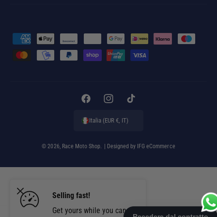
M
e
t
o
d
i
F
I
T
d
a
n
i
Italia (EUR €, IT)
i
c
s
k
p
e
t
T
© 2026,
Race Moto Shop
.
| Designed by
IFG eCommerce
a
b
a
o
g
o
g
k
a
o
r
Selling fast!
m
k
a
e
m
Get yours while you can.