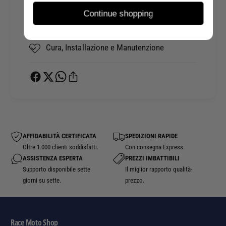
E
N
Continue shopping
R
E
Spedizioni e Consegna
O
/
T
N
Cura, Installazione e Manutenzione
U
E
R
R
I
O
S
T
M
U
O
R
I
S
AFFIDABILITÀ CERTIFICATA
SPEDIZIONI RAPIDE
M
Oltre 1.000 clienti soddisfatti.
Con consegna Express.
O
ASSISTENZA ESPERTA
PREZZI IMBATTIBILI
Supporto disponibile sette
Il miglior rapporto qualità-
giorni su sette.
prezzo.
Race Moto Shop