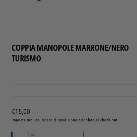
T
O
A
p
r
i
c
COPPIA MANOPOLE MARRONE/NERO
o
n
TURISMO
t
e
n
u
t
i
m
u
l
t
i
m
P
€15,00
e
d
r
Imposte incluse.
Spese di spedizione
calcolate al check-out.
i
a
l
e
i
Q