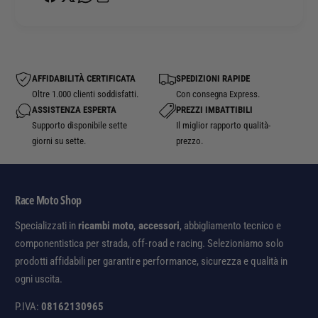
AFFIDABILITÀ CERTIFICATA
SPEDIZIONI RAPIDE
Oltre 1.000 clienti soddisfatti.
Con consegna Express.
ASSISTENZA ESPERTA
PREZZI IMBATTIBILI
Supporto disponibile sette
Il miglior rapporto qualità-
giorni su sette.
prezzo.
Race Moto Shop
Specializzati in
ricambi moto
,
accessori
, abbigliamento tecnico e
componentistica per strada, off-road e racing. Selezioniamo solo
prodotti affidabili per garantire performance, sicurezza e qualità in
ogni uscita.
P.IVA:
08162130965