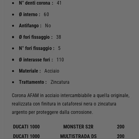
N° denti corona :
41
o
r
t
C
à
Ø interno :
60
o
p
r
Antifango :
No
e
o
r
Ø fori fissaggio :
38
n
C
a
o
N° fori fissaggio :
5
A
r
F
Ø interasse fori :
110
o
A
n
Materiale :
Acciaio
M
a
5
A
Trattamento :
Zincatura
0
F
8
A
Corona AFAM in acciaio intercambiabile a quella originale,
0
M
realizzata con finitura in cataforesi nera o zincatura
0
5
argento per proteggere dalla corrosione.
-
0
4
8
DUCATI
1000
MONSTER S2R
2006-2008
1
0
i
0
DUCATI
1000
MULTISTRADA DS
2003-2006