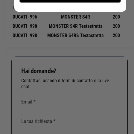
DUCATI
939
HYPERSTRADA
2016-2018
DUCATI
996
MONSTER S4R
2003-2006
DUCATI
998
MONSTER S4R Testastretta
2007-2008
DUCATI
998
MONSTER S4RS Testastretta
2006-2008
Hai domande?
Contattaci usando il form di contatto o la live
chat.
Email
*
La tua richiesta
*