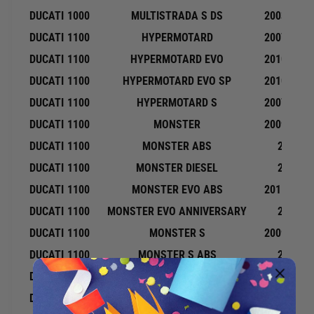
n
-
DUCATI
1000
MULTISTRADA S DS
2003-2006
a
4
c
DUCATI
1100
HYPERMOTARD
2007-2009
1
c
i
DUCATI
1100
HYPERMOTARD EVO
2010-2012
.
n
DUCATI
1100
HYPERMOTARD EVO SP
2010-2012
p
a
a
c
DUCATI
1100
HYPERMOTARD S
2007-2009
s
c
DUCATI
1100
MONSTER
2009-2010
s
.
o
DUCATI
1100
MONSTER ABS
2010
p
5
a
DUCATI
1100
MONSTER DIESEL
2013
2
s
DUCATI
1100
MONSTER EVO ABS
2011-2013
5
s
o
DUCATI
1100
MONSTER EVO ANNIVERSARY
2013
5
DUCATI
1100
MONSTER S
2009-2010
2
DUCATI
1100
MONSTER S ABS
2010
5
DUCATI
1100
MULTISTRADA
2007-2009
DUCATI
1100
MULTISTRADA S
2007-2009