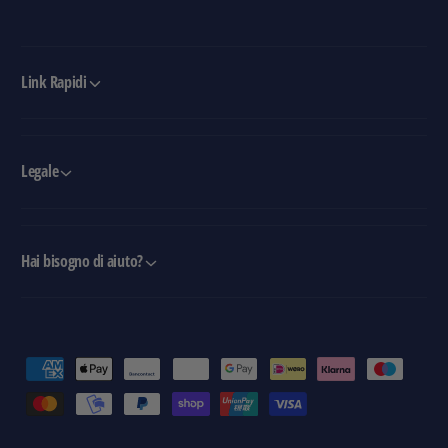
Link Rapidi
Legale
Hai bisogno di aiuto?
M
e
t