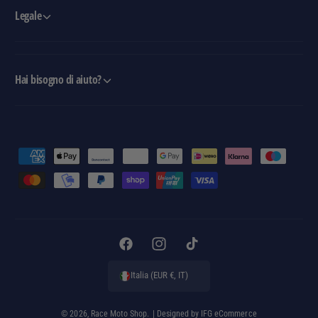
Legale
Hai bisogno di aiuto?
M
e
t
o
d
i
F
I
T
d
a
n
i
Italia (EUR €, IT)
i
c
s
k
p
e
t
T
© 2026,
Race Moto Shop
.
| Designed by
IFG eCommerce