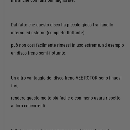
ma anche con funzioni migliorate.
o
r
t
E
à
B
p
C
Dal fatto che questo disco ha piccolo gioco tra l'anello
e
D
r
interno ed esterno (completo flottante)
I
E
S
B
può non così facilmente rimessi in uso estreme, ad esempio
C
C
un disco freno semi-flottante.
O
D
F
I
R
S
E
C
Un altro vantaggio del disco freno VEE-ROTOR sono i nuovi
N
O
fori,
O
F
V
R
rendere questo molto più facile e con meno usura rispetto
E
E
ai loro concorrenti.
E
N
A
O
N
V
T
E