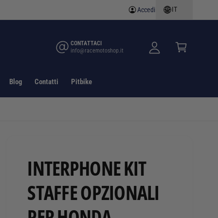
IT
Accedi
A
C
c
a
c
rr
CONTATTACI
info@racemotoshop.it
e
e
d
ll
i
o
Blog
Contatti
Pitbike
INTERPHONE KIT
STAFFE OPZIONALI
PER HONDA