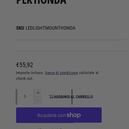
LEDLIGHTMOUNTHONDA
P
€55,92
r
Imposte incluse.
Spese di spedizione
calcolate al
check-out.
e
z
Q
A
AGGIUNGI AL CARRELLO
z
u
u
D
m
i
a
o
e
m
n
d
n
i
t
t
n