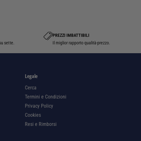
N
E
o
A
R
L
d
H
I
i
O
P
N
d
PREZZI IMBATTIBILI
E
D
R
su sette.
Il miglior rapporto qualità-prezzo.
i
A
H
p
O
a
N
D
g
Legale
A
a
Cerca
m
Termini e Condizioni
e
Privacy Policy
n
Cookies
t
Resi e Rimborsi
o