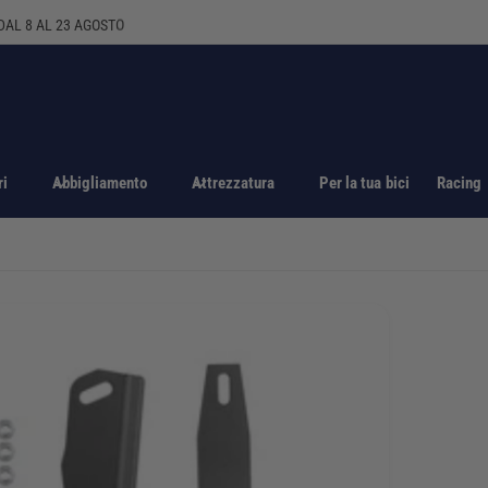
ri
Abbigliamento
Attrezzatura
Per la tua bici
Racing