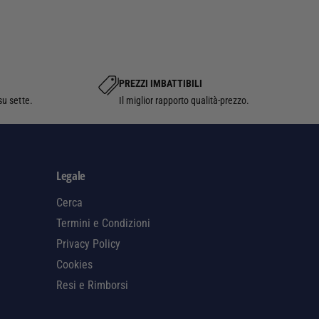
N
S
4
o
S
4
I
d
L
O
i
K
N
M
d
PREZZI IMBATTIBILI
4
S
4
su sette.
Il miglior rapporto qualità-prezzo.
i
4
L
p
4
K
A
a
M
S
g
Legale
4
a
4
Cerca
m
A
Termini e Condizioni
e
Privacy Policy
n
Cookies
t
Resi e Rimborsi
o