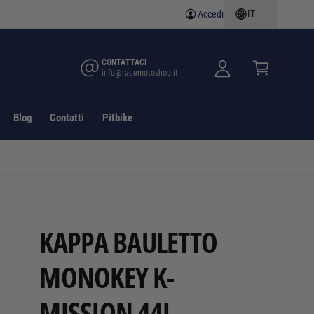
IT
Accedi
A
C
c
a
c
rr
CONTATTACI
info@racemotoshop.it
e
e
d
ll
i
o
Blog
Contatti
Pitbike
KAPPA BAULETTO
MONOKEY K-
MISSION 44L