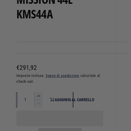
KMS44A
P
€291,92
r
Imposte incluse.
Spese di spedizione
calcolate al
check-out.
e
z
Q
A
AGGIUNGI AL CARRELLO
z
u
u
D
m
i
a
o
e
m
n
d
n
i
t
t