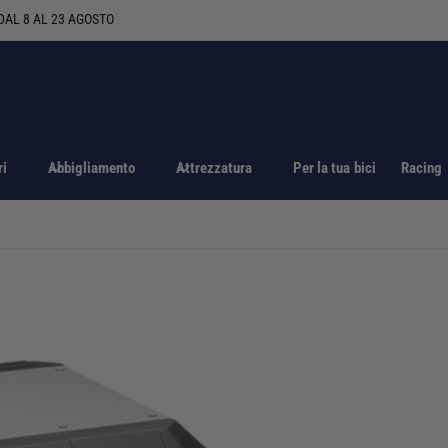
ri
Abbigliamento
Attrezzatura
Per la tua bici
Racing