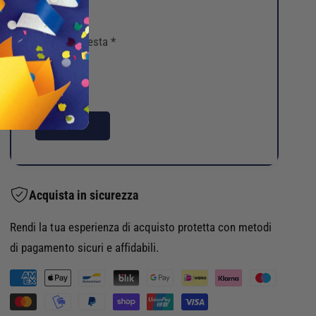
L
A
E
B
T
La tua richiesta
*
A
T
U
O
L
M
E
O
T
N
T
INVIA
O
O
K
M
E
O
Y
N
Acquista in sicurezza
K
O
-
K
M
Rendi la tua esperienza di acquisto protetta con metodi
E
I
Y
di pagamento sicuri e affidabili.
S
K
S
M
-
I
M
e
O
I
t