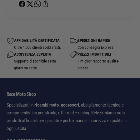
n
e
i
z
a
i
d
o
e
n
s
i
AFFIDABILITÀ CERTIFICATA
SPEDIZIONI RAPIDE
i
a
Oltre 1.000 clienti soddisfatti.
Con consegna Express.
v
d
ASSISTENZA ESPERTA
PREZZI IMBATTIBILI
e
e
Supporto disponibile sette
Il miglior rapporto qualità-
p
s
giorni su sette.
prezzo.
e
i
r
v
s
e
e
p
Race Moto Shop
r
e
b
Specializzati in
ricambi moto
,
accessori
, abbigliamento tecnico e
r
a
s
componentistica per strada, off-road e racing. Selezioniamo solo
t
e
prodotti affidabili per garantire performance, sicurezza e qualità in
o
r
ogni uscita.
i
b
o