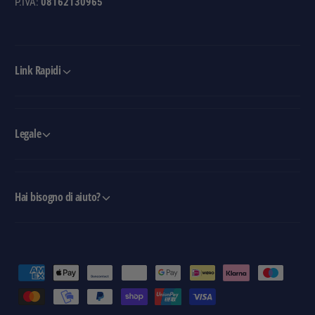
a
P.IVA:
08162130965
-
t
N
o
e
i
r
o
Link Rapidi
o
-
N
e
r
Legale
o
Hai bisogno di aiuto?
M
e
t