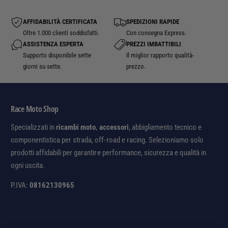
2
e
V
d
L
AFFIDABILITÀ CERTIFICATA
SPEDIZIONI RAPIDE
-
E
Oltre 1.000 clienti soddisfatti.
Con consegna Express.
1
D
ASSISTENZA ESPERTA
PREZZI IMBATTIBILI
2
Supporto disponibile sette
Il miglior rapporto qualità-
V
giorni su sette.
prezzo.
L
E
D
Race Moto Shop
Specializzati in
ricambi moto
,
accessori
, abbigliamento tecnico e
componentistica per strada, off-road e racing. Selezioniamo solo
prodotti affidabili per garantire performance, sicurezza e qualità in
ogni uscita.
P.IVA:
08162130965