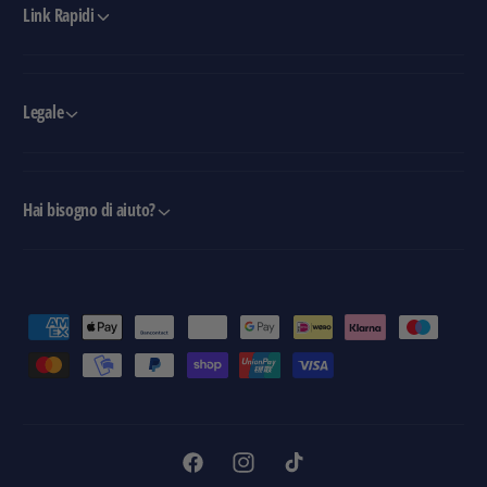
Link Rapidi
Legale
Hai bisogno di aiuto?
M
e
t
o
d
i
F
I
T