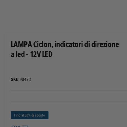
T
O
A
p
r
i
c
LAMPA Ciclon, indicatori di direzione
o
n
a led - 12V LED
t
e
n
u
t
i
m
90473
u
l
t
i
m
e
d
i
Fino al 30% di sconto
a
l
i