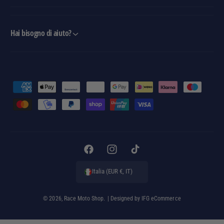
Hai bisogno di aiuto?
M
e
t
o
d
i
F
I
T
d
a
n
i
Italia (EUR €, IT)
i
c
s
k
p
e
t
T
© 2026,
Race Moto Shop
.
| Designed by
IFG eCommerce
a
b
a
o
g
o
g
k