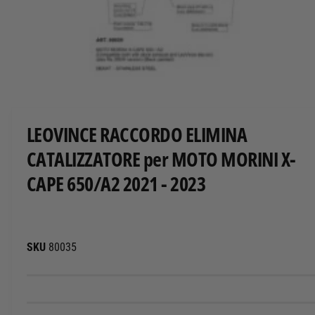
O
T
T
O
A
p
r
i
c
LEOVINCE RACCORDO ELIMINA
o
n
CATALIZZATORE per MOTO MORINI X-
t
e
CAPE 650/A2 2021 - 2023
n
u
t
i
m
u
l
80035
t
i
m
e
d
i
a