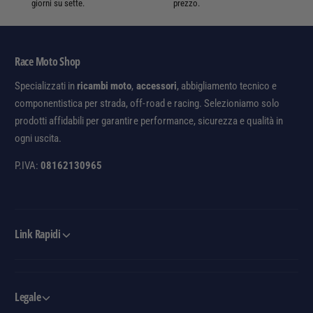
A
giorni su sette.
prezzo.
0
P
/
E
A
6
2
Race Moto Shop
5
2
0
Specializzati in
ricambi moto
,
accessori
, abbigliamento tecnico e
0
/
componentistica per strada, off-road e racing. Selezioniamo solo
2
A
1
prodotti affidabili per garantire performance, sicurezza e qualità in
2
-
ogni uscita.
2
2
0
P.IVA:
08162130965
0
2
2
1
3
-
2
0
Link Rapidi
2
3
Legale