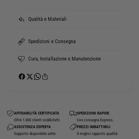
p
T
e
O
r
R
Qualità e Materiali
M
E
O
p
T
e
Spedizioni e Consegna
O
r
M
M
O
O
Cura, Installazione e Manutenzione
R
T
I
O
N
M
I
O
X
R
-
I
C
N
A
I
AFFIDABILITÀ CERTIFICATA
SPEDIZIONI RAPIDE
P
X
Oltre 1.000 clienti soddisfatti.
Con consegna Express.
E
-
ASSISTENZA ESPERTA
PREZZI IMBATTIBILI
6
C
Supporto disponibile sette
Il miglior rapporto qualità-
5