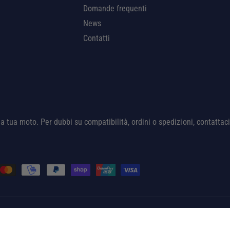
Domande frequenti
News
Contatti
 la tua moto. Per dubbi su compatibilità, ordini o spedizioni, contatta