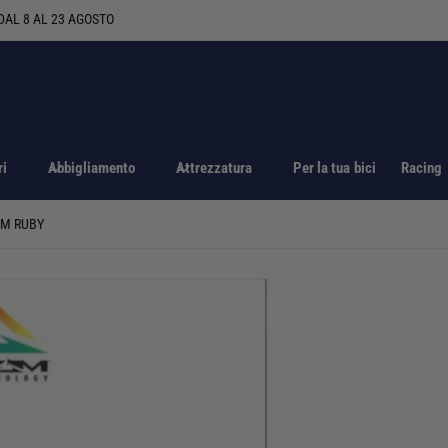
ri
Abbigliamento
Attrezzatura
Per la tua bici
Racing
ZM RUBY