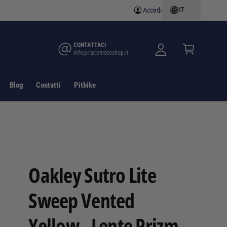
IT
Accedi
A
C
c
a
c
rr
CONTATTACI
info@racemotoshop.it
e
e
d
ll
i
o
Blog
Contatti
Pitbike
Oakley Sutro Lite
Sweep Vented
Yellow - Lente Prizm