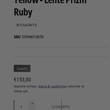
Ruby
ESAURITO
OO9465-0639
Esaurito
P
€153,00
r
Imposte incluse.
Spese di spedizione
calcolate al
check-out.
e
z
Q
A
ESAURITO