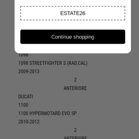
1098
1098 STREETFIGHTER (RAD.CAL)
ESTATE26
2009-2014
2
Continue shopping
ANTERIORE
DUCATI
1098
1098 STREETFIGHTER S (RAD.CAL)
2009-2013
2
ANTERIORE
DUCATI
1100
1100 HYPERMOTARD EVO SP
2010-2012
2
ANTERIORE