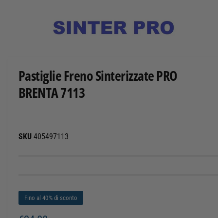
T
O
A
p
r
i
c
Pastiglie Freno Sinterizzate PRO
o
n
BRENTA 7113
t
e
n
u
t
i
m
405497113
u
l
t
i
m
e
d
i
Fino al 40% di sconto
a
l
i