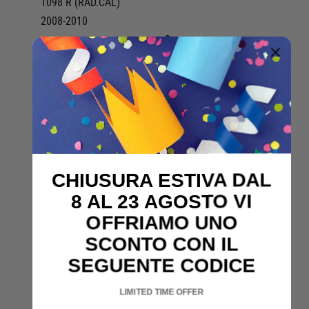
1098 R (RAD.CAL)
2008-2010
2
ANTERIORE
DUCATI
1098
1098 R BAYLISS LE (RAD.CAL)
2009-2010
2
ANTERIORE
CHIUSURA ESTIVA DAL
DUCATI
8 AL 23 AGOSTO VI
1098
OFFRIAMO UNO
1098 S (RAD. CAL)
SCONTO CON IL
2007-2008
SEGUENTE CODICE
2
ANTERIORE
LIMITED TIME OFFER
DUCATI