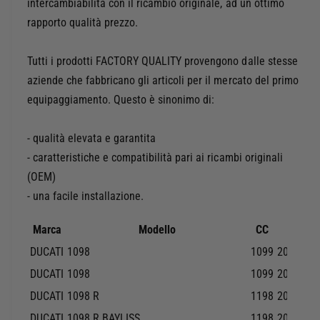
i
intercambiabilità con il ricambio originale, ad un ottimo
o
r
t
rapporto qualità prezzo.
P
à
R
p
Tutti i prodotti FACTORY QUALITY provengono dalle stesse
E
e
S
aziende che fabbricano gli articoli per il mercato del primo
r
S
P
equipaggiamento. Questo è sinonimo di:
O
R
S
E
- qualità elevata e garantita
T
S
A
- caratteristiche e compatibilità pari ai ricambi originali
S
T
O
(OEM)
O
S
- una facile installazione.
O
T
L
A
Marca
Modello
CC
Anni
I
T
O
DUCATI
1098
1099
2007-20
O
M
O
DUCATI
1098
1099
2008-20
O
L
DUCATI
1098 R
1198
2008-20
T
I
O
O
DUCATI
1098 R BAYLISS
1198
2009-20