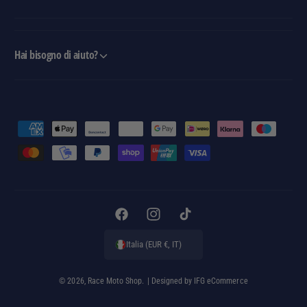
Hai bisogno di aiuto?
M
e
t
o
d
i
F
I
T
d
a
n
i
Italia (EUR €, IT)
i
c
s
k
p
e
t
T
© 2026,
Race Moto Shop
.
| Designed by
IFG eCommerce
a
b
a
o