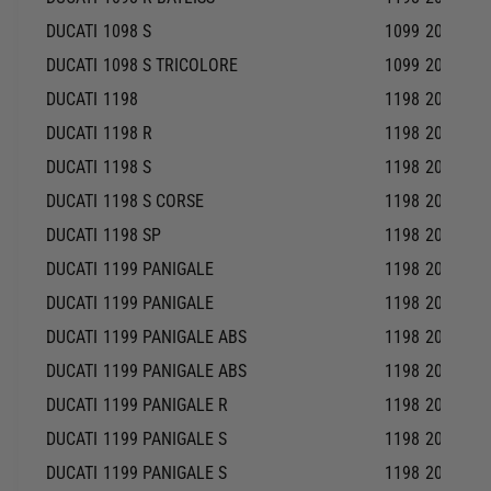
R
M
DUCATI
1098 S
1099
2007-20
E
O
R
DUCATI
1098 S TRICOLORE
1099
2007-20
T
M
O
DUCATI
1198
1198
2009-20
S
R
DUCATI
1198 R
1198
2010-20
D
E
U
R
DUCATI
1198 S
1198
2009-20
C
M
DUCATI
1198 S CORSE
1198
2010-20
A
S
T
DUCATI
1198 SP
1198
2011-20
D
I
U
DUCATI
1199 PANIGALE
1198
2012-20
C
DUCATI
1199 PANIGALE
1198
2013-20
A
T
DUCATI
1199 PANIGALE ABS
1198
2012-20
I
DUCATI
1199 PANIGALE ABS
1198
2013-20
DUCATI
1199 PANIGALE R
1198
2013-20
DUCATI
1199 PANIGALE S
1198
2012-20
DUCATI
1199 PANIGALE S
1198
2013-20