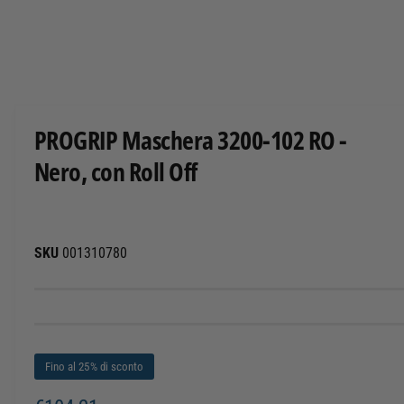
T
O
A
p
r
i
c
PROGRIP Maschera 3200-102 RO -
o
n
Nero, con Roll Off
t
e
n
u
t
i
m
001310780
u
l
t
i
m
e
d
i
Fino al 25% di sconto
a
l
i