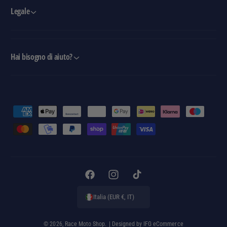
Legale
Hai bisogno di aiuto?
M
e
t
o
d
i
F
I
T
d
a
n
i
Italia (EUR €, IT)
i
c
s
k
p
e
t
T
© 2026,
Race Moto Shop
.
| Designed by
IFG eCommerce