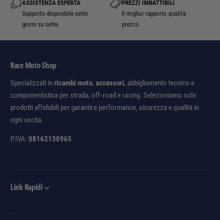
f
o
ASSISTENZA ESPERTA
PREZZI IMBATTIBILI
f
l
Supporto disponibile sette
Il miglior rapporto qualità-
l
giorni su sette.
prezzo.
O
f
f
Race Moto Shop
Specializzati in
ricambi moto
,
accessori
, abbigliamento tecnico e
componentistica per strada, off-road e racing. Selezioniamo solo
prodotti affidabili per garantire performance, sicurezza e qualità in
ogni uscita.
P.IVA:
08162130965
Link Rapidi