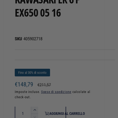
EX650 05 16
405902718
Fino al 30% di sconto
P
€148,79
P
€211,57
r
r
Imposte incluse.
Spese di spedizione
calcolate al
check-out.
e
e
z
z
Q
A
AGGIUNGI AL CARRELLO
u