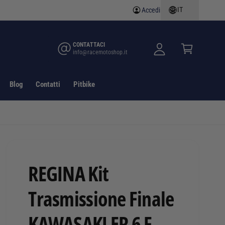
IT
Accedi
A
C
c
a
c
rr
CONTATTACI
info@racemotoshop.it
e
e
d
ll
i
o
Blog
Contatti
Pitbike
REGINA Kit
Trasmissione Finale
KAWASAKI ER 6 F