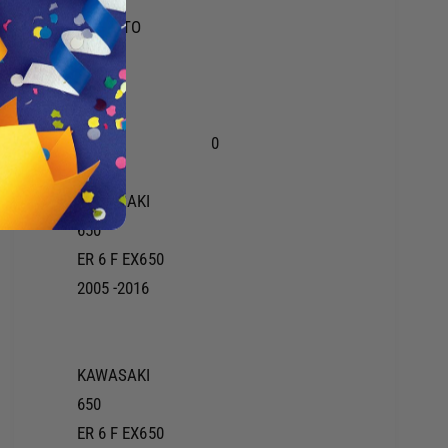
X
5
6
CF MOTO
1
5
650
6
0
650 NK
0
5
2020
1
0
6
KAWASAKI
650
ER 6 F EX650
2005 -2016
KAWASAKI
650
ER 6 F EX650