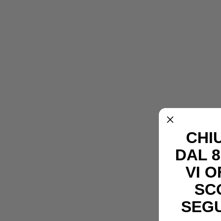
CHI
DAL 8
VI 
SC
SEG