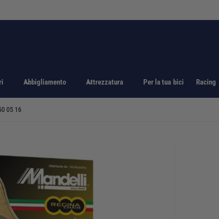
ri
Abbigliamento
Attrezzatura
Per la tua bici
Racing
0 05 16