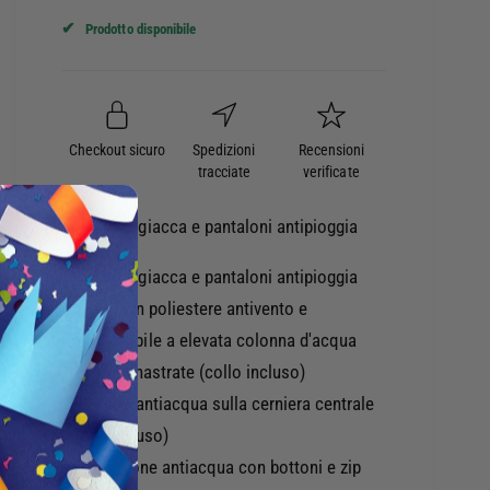
q
i
t
u
✔
n
i
s
Prodotto disponibile
à
a
c
t
s
n
i
t
a
t
q
i
u
t
i
t
a
Checkout sicuro
Spedizioni
Recensioni
à
o
n
tracciate
verificate
n
p
t
o
e
i
Completo giacca e pantaloni antipioggia
r
t
T
à
Completo giacca e pantaloni antipioggia
U
p
- esterno in poliestere antivento e
C
e
A
impermeabile a elevata colonna d'acqua
r
N
T
- cuciture nastrate (collo incluso)
O
U
- trappola antiacqua sulla cerniera centrale
U
C
R
(collo incluso)
A
B
N
- costruzione antiacqua con bottoni e zip
A
O