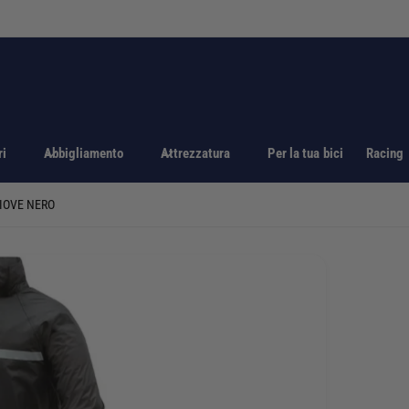
ri
Abbigliamento
Attrezzatura
Per la tua bici
Racing
IOVE NERO