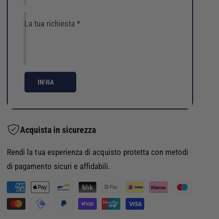
t
n
i
i
La tua richiesta
*
p
A
i
n
o
t
g
i
g
p
i
i
INVIA
a
o
S
g
E
g
P
i
Acquista in sicurezza
I
a
O
S
Rendi la tua esperienza di acquisto protetta con metodi
V
E
E
di pagamento sicuri e affidabili.
P
N
I
M
e
O
r
e
V
o
E
t