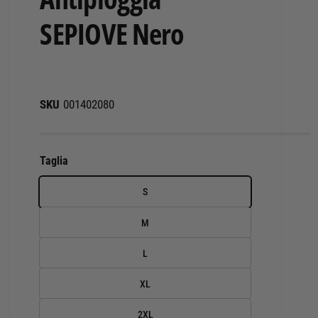
SEPIOVE Nero
001402080
Taglia
S
M
L
XL
2XL