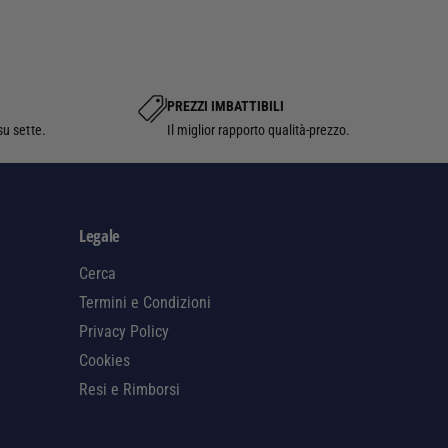
N
o
e
d
r
o
i
d
PREZZI IMBATTIBILI
su sette.
Il miglior rapporto qualità-prezzo.
i
p
a
g
Legale
a
Cerca
m
Termini e Condizioni
e
Privacy Policy
n
Cookies
t
Resi e Rimborsi
o