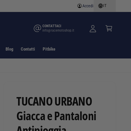
IT
Accedi
A
C
c
a
c
rr
CONTATTACI
info@racemotoshop.it
e
e
d
ll
i
o
Blog
Contatti
Pitbike
TUCANO URBANO
Giacca e Pantaloni
Antipioggia