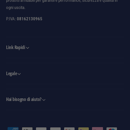
prodotti affidabili per garantire performance, sicurezza e qualità in
ogni uscita.
P.IVA:
08162130965
Link Rapidi
Legale
Hai bisogno di aiuto?