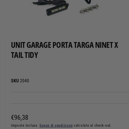
T
O
A
p
r
i
c
UNIT GARAGE PORTA TARGA NINET X
o
n
TAIL TIDY
t
e
n
u
t
i
m
2040
u
l
t
i
m
e
d
i
P
€96,38
a
l
r
Imposte incluse.
Spese di spedizione
calcolate al check-out.
i