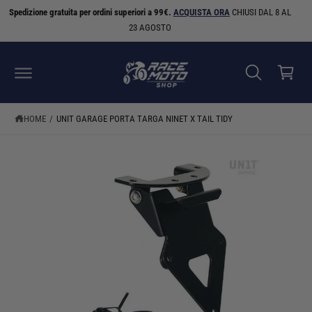
A
N
Spedizione gratuita per ordini superiori a 99€.
ACQUISTA ORA
CHIUSI DAL 8 AL
C
S
T
S
E
23 AGOSTO
a
A
A
A
I
r
L
C
r
L
O
E
N
e
I
T
N
E
ll
F
N
HOME
/
UNIT GARAGE PORTA TARGA NINET X TAIL TIDY
O
U
o
R
T
M
I
A
ZI
O
N
I
S
U
L
P
R
O
D
O
T