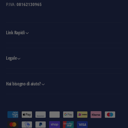
P.IVA:
08162130965
Link Rapidi
Legale
Hai bisogno di aiuto?
M
e