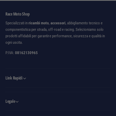
E
I
E
P
T
Race Moto Shop
L
T
E
R
Specializzati in
ricambi moto
,
accessori
, abbigliamento tecnico e
/
I
componentistica per strada, off-road e racing. Selezioniamo solo
R
P
prodotti affidabili per garantire performance, sicurezza e qualità in
1
L
ogni uscita.
3
E
-
/
P.IVA:
08162130965
1
R
6
1
3
-
Link Rapidi
1
6
Legale