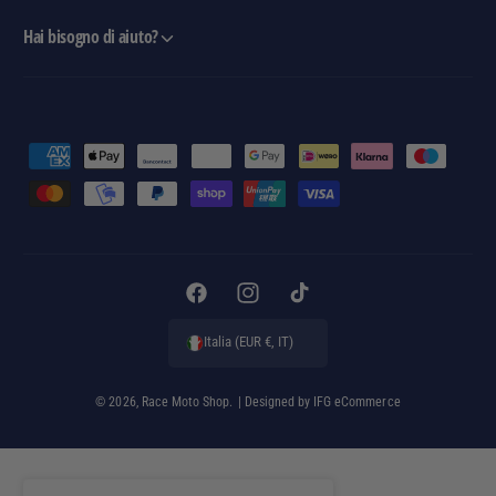
Hai bisogno di aiuto?
M
e
t
o
d
i
F
I
T
d
a
n
i
Italia (EUR €, IT)
i
c
s
k
p
e
t
T
© 2026,
Race Moto Shop
.
| Designed by
IFG eCommerce
a
b
a
o
g
o
g
k
a
o
r