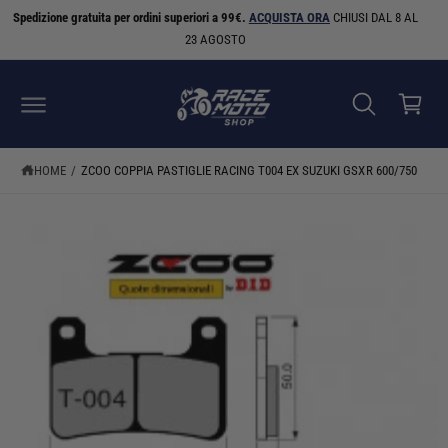
A
N
Spedizione gratuita per ordini superiori a 99€.
ACQUISTA ORA
CHIUSI DAL 8 AL
C
S
T
S
E
23 AGOSTO
a
A
A
A
I
r
L
C
r
L
O
E
N
e
I
T
N
E
ll
F
N
HOME
/
ZCOO COPPIA PASTIGLIE RACING T004 EX SUZUKI GSXR 600/750
O
U
o
R
T
M
I
A
ZI
O
N
I
S
U
L
P
R
O
D
O
T