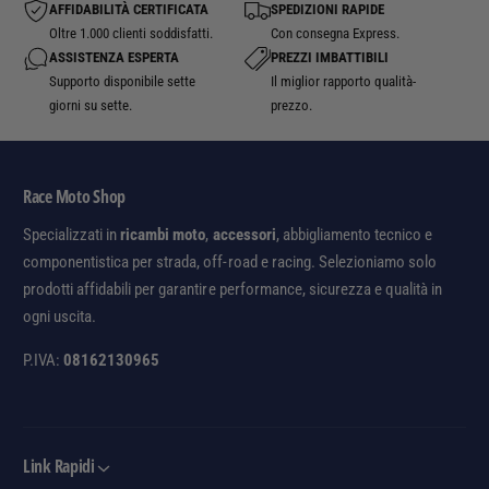
X
K
AFFIDABILITÀ CERTIFICATA
SPEDIZIONI RAPIDE
R
I
Oltre 1.000 clienti soddisfatti.
Con consegna Express.
6
G
ASSISTENZA ESPERTA
PREZZI IMBATTIBILI
0
S
Supporto disponibile sette
Il miglior rapporto qualità-
0
X
giorni su sette.
prezzo.
/
R
7
6
5
0
Race Moto Shop
0
0
/
Specializzati in
ricambi moto
,
accessori
, abbigliamento tecnico e
7
componentistica per strada, off-road e racing. Selezioniamo solo
5
prodotti affidabili per garantire performance, sicurezza e qualità in
0
ogni uscita.
P.IVA:
08162130965
Link Rapidi