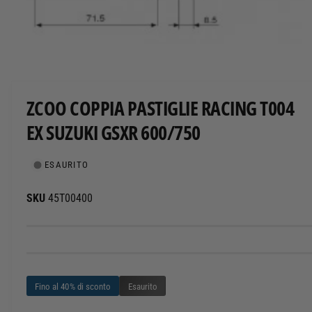
T
O
A
p
r
i
c
ZCOO COPPIA PASTIGLIE RACING T004
o
n
EX SUZUKI GSXR 600/750
t
e
n
u
ESAURITO
t
i
m
45T00400
u
l
t
i
m
e
d
i
a
Fino al 40% di sconto
Esaurito
l
i