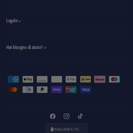
Legale
Hai bisogno di aiuto?
M
e
t
o
d
i
F
I
T
d
a
n
i
Italia (EUR €, IT)